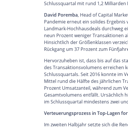
Schlussquartal mit rund 1,2 Milliarde
David Poremba
, Head of Capital Marke
Pandemie erneut ein solides Ergebnis
Landmark-Hochhausdeals durchweg eine
neun Prozent weniger Transaktionen als 
Hinsichtlich der Größenklassen verze
Rückgang um 37 Prozent zum Fünfjahre
Hervorzuheben ist, dass bis auf das st
des Transaktionsvolumens erreichen ko
Schlussquartals. Seit 2016 konnte im V
Mittel rund die Hälfte des jährlichen 
Prozent Umsatzanteil, während zum Verg
Gesamtvolumens entfällt. Ursächlich h
im Schlussquartal mindestens zwei und
Verteuerungsprozess in Top-Lagen for
Im zweiten Halbjahr setzte sich die R