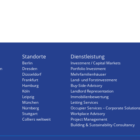
Standorte
Dienstleistung
Berlin
Investment / Capital Markets
n
Dresden
Portfolio Investment
Düsseldorf
Mehrfamilienhäuser
Frankfurt
Land- und Forstinvestment
Hamburg
Buy-Side-Advisory
Köln
Landlord Representation
Leipzig
Immobilienbewertung
München
Letting Services
Nürnberg
Occupier Services – Corporate Solution
Stuttgart
Workplace Advisory
Colliers weltweit
Project Management
Building & Sustainability Consultancy