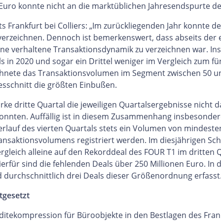
n Euro konnte nicht an die marktüblichen Jahresendspurte 
ts Frankfurt bei Colliers: „Im zurückliegenden Jahr konnte 
 verzeichnen. Dennoch ist bemerkenswert, dass abseits de
 verhaltene Transaktionsdynamik zu verzeichnen war. Ins
in 2020 und sogar ein Drittel weniger im Vergleich zum fünf
ichnete das Transaktionsvolumen im Segment zwischen 50 un
sschnitt die größten Einbußen.
arke dritte Quartal die jeweiligen Quartalsergebnisse nicht
nnten. Auffällig ist in diesem Zusammenhang insbesondere
erlauf des vierten Quartals stets ein Volumen von mindeste
Transaktionsvolumens registriert werden. Im diesjährigen Sc
leich alleine auf den Rekorddeal des FOUR T1 im dritten Qu
ierfür sind die fehlenden Deals über 250 Millionen Euro. I
 durchschnittlich drei Deals dieser Größenordnung erfasst
tgesetzt
enditekompression für Büroobjekte in den Bestlagen des Fra