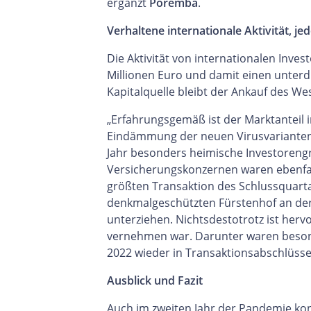
ergänzt
Poremba
.
Verhaltene internationale Aktivität, je
Die Aktivität von internationalen Inv
Millionen Euro und damit einen unterd
Kapitalquelle bleibt der Ankauf des We
„Erfahrungsgemäß ist der Marktanteil 
Eindämmung der neuen Virusvarianten d
Jahr besonders heimische Investorengr
Versicherungskonzernen waren ebenfall
größten Transaktion des Schlussquar
denkmalgeschützten Fürstenhof an der
unterziehen. Nichtsdestotrotz ist herv
vernehmen war. Darunter waren besonde
2022 wieder in Transaktionsabschlüss
Ausblick und Fazit
Auch im zweiten Jahr der Pandemie konn