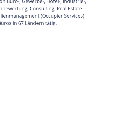
 Büro-, Gewerbe-, Hotel-, Industrie-,
bewertung, Consulting, Real Estate
lienmanagement (Occupier Services).
Büros in 67 Ländern tätig.