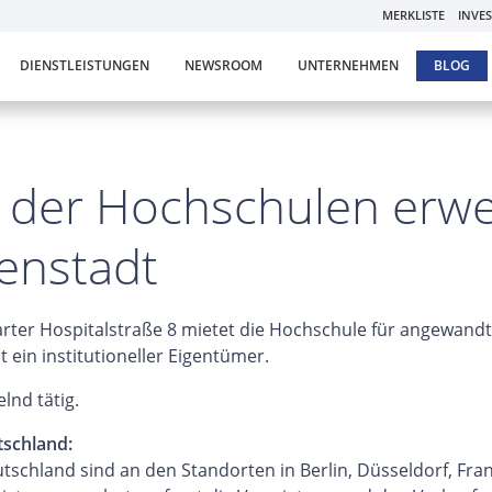
MERKLISTE
INVE
DIENSTLEISTUNGEN
NEWSROOM
UNTERNEHMEN
BLOG
n der Hochschulen erwei
nenstadt
garter Hospitalstraße 8 mietet die Hochschule für angewand
 ein institutioneller Eigentümer.
lnd tätig.
tschland:
utschland sind an den Standorten in Berlin, Düsseldorf, Fr