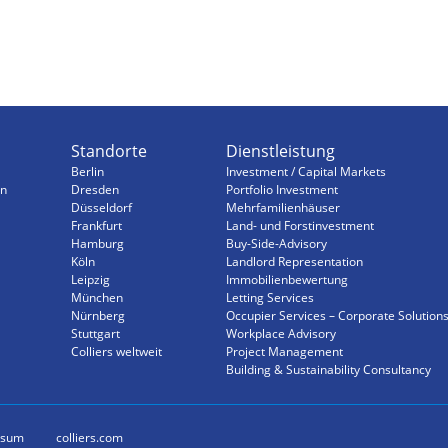
Standorte
Dienstleistung
Berlin
Investment / Capital Markets
n
Dresden
Portfolio Investment
Düsseldorf
Mehrfamilienhäuser
Frankfurt
Land- und Forstinvestment
Hamburg
Buy-Side-Advisory
Köln
Landlord Representation
Leipzig
Immobilienbewertung
München
Letting Services
Nürnberg
Occupier Services – Corporate Solution
Stuttgart
Workplace Advisory
Colliers weltweit
Project Management
Building & Sustainability Consultancy
ssum
colliers.com