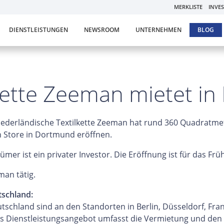
MERKLISTE
INVE
DIENSTLEISTUNGEN
NEWSROOM
UNTERNEHMEN
BLOG
ilkette Zeeman mietet 
iederländische Textilkette Zeeman hat rund 360 Quadratme
n Store in Dortmund eröffnen.
ümer ist ein privater Investor. Die Eröffnung ist für das Frü
man tätig.
tschland:
utschland sind an den Standorten in Berlin, Düsseldorf, Fr
s Dienstleistungsangebot umfasst die Vermietung und den V