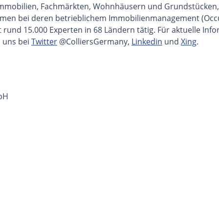
elsimmobilien, Fachmärkten, Wohnhäusern und Grundstücken
en bei deren betrieblichem Immobilienmanagement (Occupier
it rund 15.000 Experten in 68 Ländern tätig. Für aktuelle In
 uns bei
Twitter
@ColliersGermany,
Linkedin
und
Xing
.
mbH