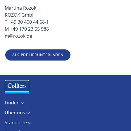
Martina Rozok
ROZOK GmbH
T +49 30 400 44 68-1
M +49 170 23 55 988
m@rozok.de
ALS PDF HERUNTERLADEN
Finden
Objekte
Über uns
Standorte
Kontakt
Marktberichte
Standorte
Unternehmen
Immobilienlexikon
Berlin
Karriere
AGB