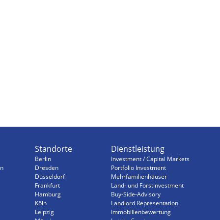
Standorte
Dienstleistung
Berlin
Investment / Capital Markets
n
Dresden
Portfolio Investment
Düsseldorf
Mehrfamilienhäuser
Frankfurt
Land- und Forstinvestment
Hamburg
Buy-Side-Advisory
Köln
Landlord Representation
Leipzig
Immobilienbewertung