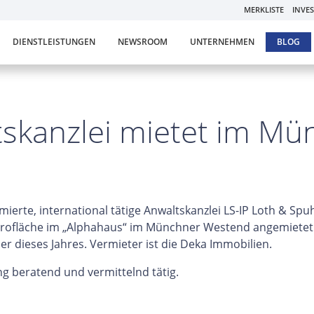
MERKLISTE
INVE
DIENSTLEISTUNGEN
NEWSROOM
UNTERNEHMEN
BLOG
ltskanzlei mietet im M
erte, international tätige Anwaltskanzlei LS-IP Loth & Spuh
rofläche im „Alphahaus“ im Münchner Westend angemietet. 
r dieses Jahres. Vermieter ist die Deka Immobilien.
g beratend und vermittelnd tätig.