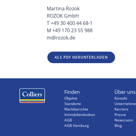
Martina Rozok
ROZOK GmbH
T +49 30 400 44 68-1
M +49 170 23 55 988
m@rozok.de
ALS PDF HERUNTERLADEN
Finden
Über uns
Objekte
Kontakt
Standorte
Unternehme
Marktberichte
Karriere
Immobilienlexikon
Presse
AGB
Newsroom
AGB Hamburg
Blog