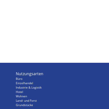
Nutzungsarten
Büro
Einzelhandel
Industrie & Logistik
Hotel
Wohnen
Land- und Forst
Grundstücke