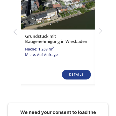
nd und
Grundstück mit
Wohn- u
d für
Baugenehmigung in Wiesbaden
begehrt
2
Fläche: 1.269 m
Fläche: 
Miete: Auf Anfrage
Miete: Au
TAILS
DETAILS
We need your consent to load the