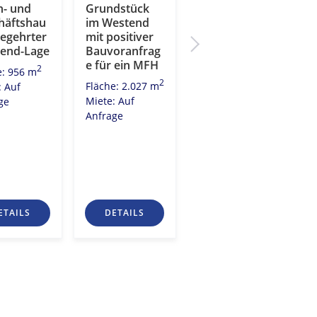
- und
Grundstück
Grundstück
häftshau
im Westend
mit 2
begehrter
mit positiver
Baugenehmig
end-Lage
Bauvoranfrag
ung in
e für ein MFH
Wiesbaden für
2
e: 956 m
12
2
Fläche: 2.027 m
: Auf
Wohnungen
Miete: Auf
ge
(MFH) oder 5
Anfrage
Einfamilienhä
user
2
Fläche: 1.083 m
Miete: Auf
Anfrage
ETAILS
DETAILS
DETAILS