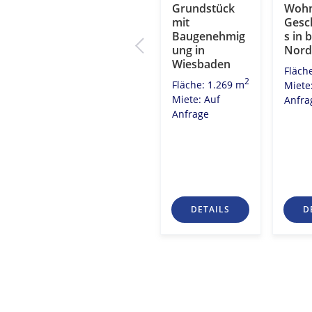
user
Grundstück
Grundstück
Wohn
mit
mit
Gesc
ungsp
Altbestand
Baugenehmig
s in 
n der
und positivem
ung in
Nord
Bauvorbesche
Wiesbaden
Fläch
id für ein
2
Fläche: 1.269 m
Miete
Hotel
2
0 m
Miete: Auf
Anfra
Miete: Auf
Anfrage
Anfrage
S
DETAILS
DETAILS
D