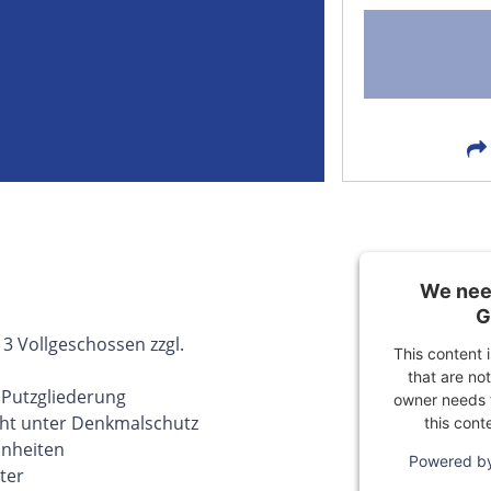
FACEBOOK
LIN
EMAIL
X
We need
G
3 Vollgeschossen zzgl.
This content 
that are not
 Putzgliederung
owner needs t
eht unter Denkmalschutz
this cont
inheiten
Powered b
ter