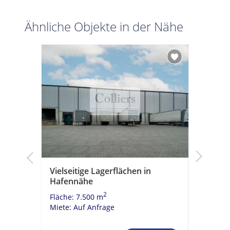
Ähnliche Objekte in der Nähe
s und
Vielseitige Lagerflächen in
Großzüg
ger
Hafennähe
Zentru
2
Fläche: 7.500 m
Fläche: 3
Miete: Auf Anfrage
Miete: 2,