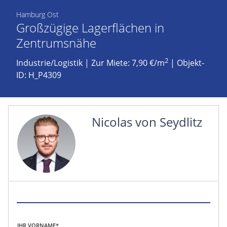
Hamburg Ost
Großzügige Lagerflächen in
Zentrumsnähe
2
Industrie/Logistik
|
Zur Miete: 7,90 €/m
| Objekt-
ID: H_P4309
Nicolas von Seydlitz
IHR VORNAME*