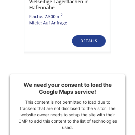
s und
Vielseitige Lagerflächen in
Großzüg
ger
Hafennähe
Zentru
2
Fläche: 7.500 m
Fläche: 3
Miete: Auf Anfrage
Miete: 2,
TAILS
DETAILS
We need your consent to load the
Google Maps service!
This content is not permitted to load due to
trackers that are not disclosed to the visitor. The
website owner needs to setup the site with their
CMP to add this content to the list of technologies
used.