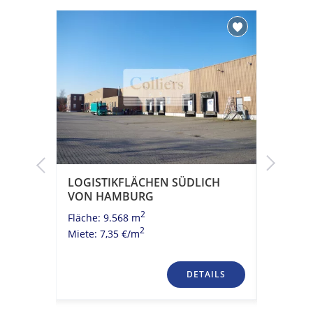
UND
LOGISTIKFLÄCHEN SÜDLICH
FUNKTI
VON HAMBURG
BÜRFLÄ
2
Umland 
Fläche: 9.568 m
2
Fläche: 5
Miete: 7,35 €/m
Miete: 6,
TAILS
DETAILS