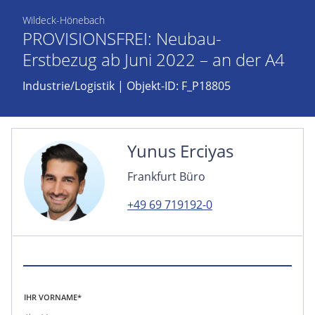
Wildeck-Hönebach
PROVISIONSFREI: Neubau-
Erstbezug ab Juni 2022 – an der A4
Industrie/Logistik
| Objekt-ID: F_P18805
Yunus Erciyas
Frankfurt Büro
+49 69 719192-0
IHR VORNAME*