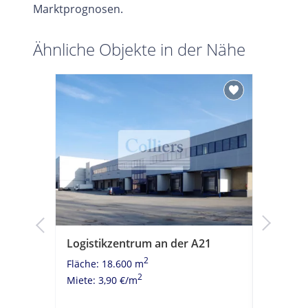
Marktprognosen.
Ähnliche Objekte in der Nähe
Logistikzentrum an der A21
Logisti
Knotenp
2
Fläche: 18.600 m
Fläche: 1
2
Miete: 3,90 €/m
Miete: 3,