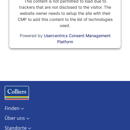
This content is not permitted to load due to
trackers that are not disclosed to the visitor. The
website owner needs to setup the site with their
CMP to add this content to the list of technologies
used.
Powered by
Usercentrics Consent Management
Platform
Finden
Objekte
Über uns
Standorte
Kontakt
Marktberichte
Standorte
Unternehmen
Immobilienlexikon