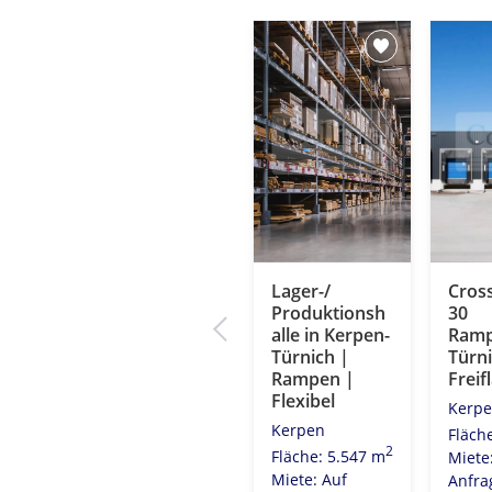
lle
Logistikhalle
Lager-/
Cros
-
in Kerpen
Produktionsh
30
 ab
Sindorf |
alle in Kerpen-
Ramp
10m
Rampen |
Türnich |
Türni
Solitär |
Rampen |
Freif
 24-
Neubau
Flexibel
Kerp
Kerpen
Kerpen
Fläch
Fläche: 10.000
2
Fläche: 5.547 m
Miete
2
2
549 m
m
Miete: Auf
Anfra