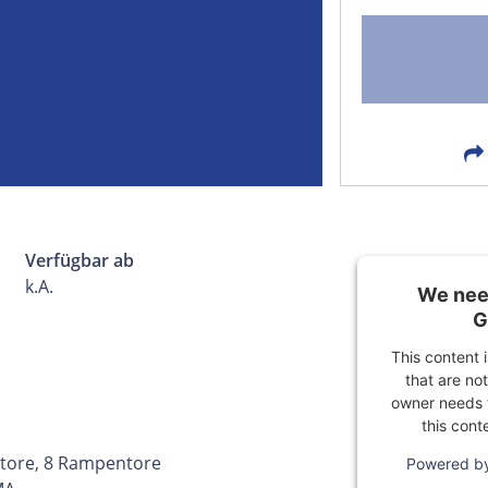
FACEBOOK
LIN
EMAIL
X
Verfügbar ab
k.A.
We need
G
This content 
that are not
owner needs t
this cont
ltore, 8 Rampentore
Powered b