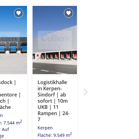
sdock |
Logistikhalle
Logistikhalle
in Kerpen-
in Kerpen
entore |
Sindorf | ab
Sindorf |
ch |
sofort | 10m
Rampen |
läche
UKB | 11
Solitär |
Rampen | 24-
Neubau
en
7
Kerpen
2
e: 7.544 m
Kerpen
Fläche: 10.000
: Auf
2
2
Fläche: 9.549 m
m
ge