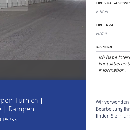
IHRE E-MAIL-ADRESSE
IHRE FIRMA
NACHRICHT
rpen-Türnich |
Wir verwenden
re | Rampen
Bearbeitung Ihr
finden Sie in u
 D_P5753