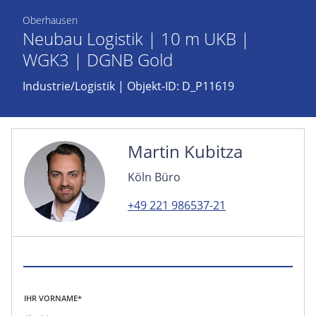
Oberhausen
Neubau Logistik | 10 m UKB |
WGK3 | DGNB Gold
Industrie/Logistik
| Objekt-ID: D_P11619
Martin Kubitza
Köln Büro
+49 221 986537-21
IHR VORNAME*