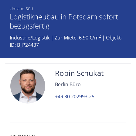
Umland Süd
Logistikneubau in Potsdam sofort
bezugsfertig
2
Industrie/Logistik
|
Zur Miete: 6,90 €/m
| Objekt-
ID: B_P24437
Robin Schukat
Berlin Büro
+49 30 202993-25