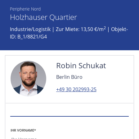
Peripherie Nord
Holzhauser Quartier
2
Industrie/Logistik
|
Zur Miete: 13,50 €/m
| Objekt-
ID: B_1/8821/G4
Robin Schukat
Berlin Büro
+49 30 202993-25
IHR VORNAME*