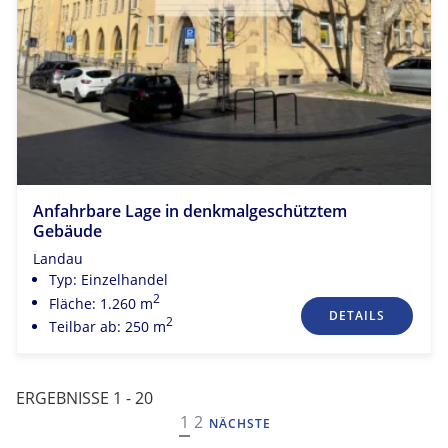
Anfahrbare Lage in denkmalgeschütztem
Gebäude
Landau
Typ: Einzelhandel
2
Fläche: 1.260 m
DETAILS
2
Teilbar ab: 250 m
ERGEBNISSE 1 - 20
NAVIGATION
1
2
NÄCHSTE