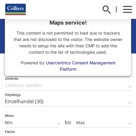
We need your consent to load the Google
Maps service!
Laden in Deutschland
This content is not permitted to load due to trackers
mieten
that are not disclosed to the visitor. The website owner
needs to setup the site with their CMP to add this
content to the list of technologies used.
Teilmarkt
Powered by
Usercentrics Consent Management
Teilmarkt wählen
Platform
Umkreis
Objekttyp
Miete
bis
Fläche