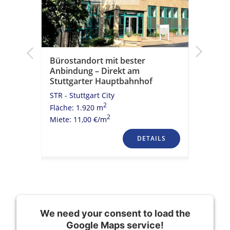
Bürostandort mit bester
Urbane 
Anbindung – Direkt am
STR - Stu
Stuttgarter Hauptbahnhof
Fläche: 1
STR - Stuttgart City
Miete: 11
2
Fläche: 1.920 m
2
Miete: 11,00 €/m
TAILS
DETAILS
We need your consent to load the
Google Maps service!