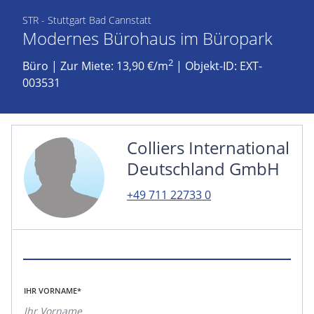
STR - Stuttgart Bad Cannstatt
Modernes Bürohaus im Büropark
2
Büro
|
Zur Miete: 13,90 €/m
| Objekt-ID: EXT-
003531
Colliers International
Deutschland GmbH
+49 711 22733 0
IHR VORNAME*