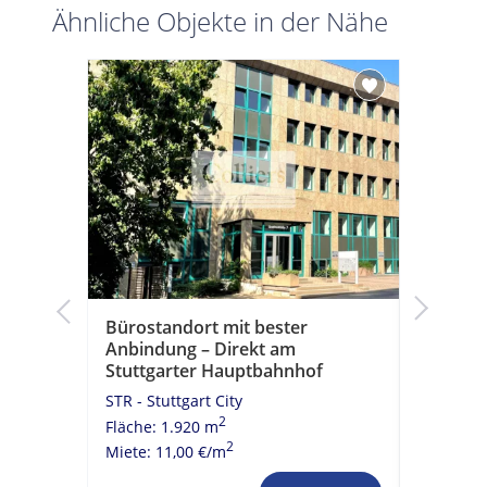
Ähnliche Objekte in der Nähe
Bürostandort mit bester
Urbane 
Anbindung – Direkt am
STR - Stu
Stuttgarter Hauptbahnhof
Fläche: 1
STR - Stuttgart City
Miete: 11
2
Fläche: 1.920 m
2
Miete: 11,00 €/m