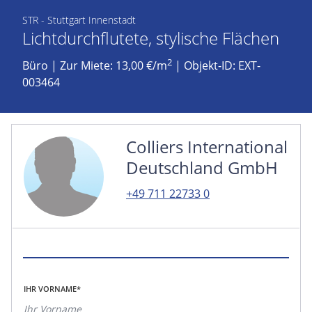
STR - Stuttgart Innenstadt
Lichtdurchflutete, stylische Flächen
2
Büro
|
Zur Miete: 13,00 €/m
| Objekt-ID: EXT-
003464
Colliers International
Deutschland GmbH
+49 711 22733 0
IHR VORNAME*