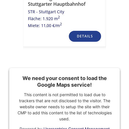
STR - Stu
Stuttgarter Hauptbahnhof
Fläche: 1
STR - Stuttgart City
Miete: 11
2
Fläche: 1.920 m
2
Miete: 11,00 €/m
TAILS
DETAILS
We need your consent to load the
Google Maps service!
This content is not permitted to load due to
trackers that are not disclosed to the visitor. The
website owner needs to setup the site with their
CMP to add this content to the list of technologies
used.
Powered by
Usercentrics Consent Management