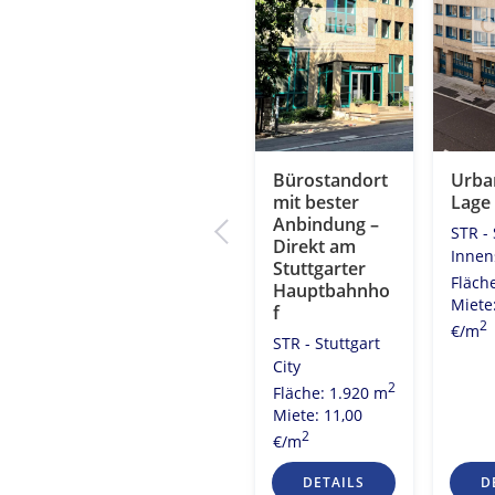
BEL“
silva Offices –
Bürostandort
Urban
Home of
mit bester
Lage
gart
Innovators
Anbindung –
STR - 
Direkt am
STR - Stuttgart
Innen
2
160 m
Stuttgarter
City
Fläch
0
Hauptbahnho
2
Fläche: 7.357 m
Miete
f
Miete: Auf
2
€/m
STR - Stuttgart
Anfrage
City
2
Fläche: 1.920 m
Miete: 11,00
2
€/m
S
DETAILS
DETAILS
D