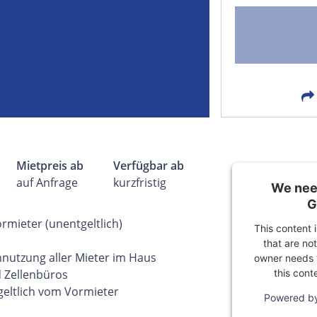
FACEBOOK
LIN
EMAIL
X
Mietpreis ab
Verfügbar ab
auf Anfrage
kurzfristig
We need
G
mieter (unentgeltlich)
This content 
that are not
nnutzung aller Mieter im Haus
owner needs t
this cont
 Zellenbüros
geltlich vom Vormieter
Powered b