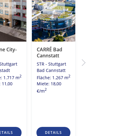
e City-
CARRÉ Bad
Nutzungsart
Cannstatt
und
Flächengröße
Stuttgart
STR - Stuttgart
bestimmen
stadt
Bad Cannstatt
Sie!
2
2
e: 1.717 m
Fläche: 1.267 m
STR - Stuttgart
: 11,00
Miete: 18,00
Vaihingen
2
€/m
Möhringen
2
Fläche: 212 m
Miete: 11,00
2
€/m
ETAILS
DETAILS
DETAILS