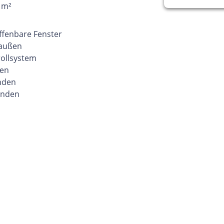
 m²
Öffenbare Fenster
 außen
ollsystem
den
nden
anden