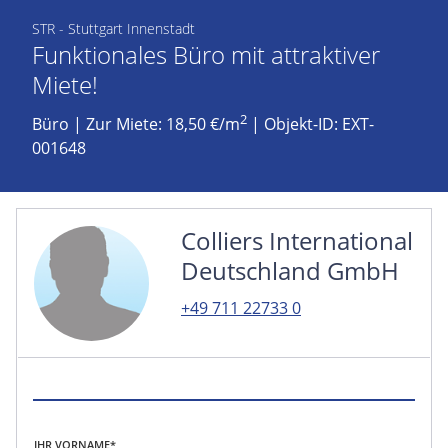
STR - Stuttgart Innenstadt
Funktionales Büro mit attraktiver
Miete!
2
Büro
|
Zur Miete: 18,50 €/m
| Objekt-ID: EXT-
001648
Colliers International
Deutschland GmbH
+49 711 22733 0
IHR VORNAME*