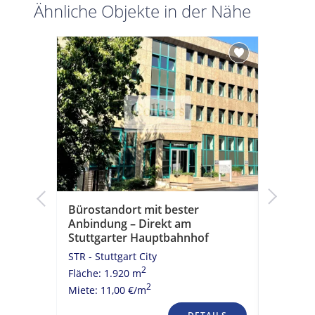
Ähnliche Objekte in der Nähe
Bürostandort mit bester
Urbane 
Anbindung – Direkt am
STR - Stu
Stuttgarter Hauptbahnhof
Fläche: 1
STR - Stuttgart City
Miete: 11
2
Fläche: 1.920 m
2
Miete: 11,00 €/m