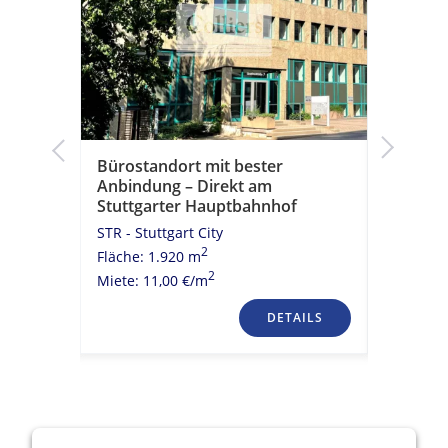
Bürostandort mit bester
Urbane 
Anbindung – Direkt am
STR - Stu
Stuttgarter Hauptbahnhof
Fläche: 1
STR - Stuttgart City
Miete: 11
2
Fläche: 1.920 m
2
Miete: 11,00 €/m
TAILS
DETAILS