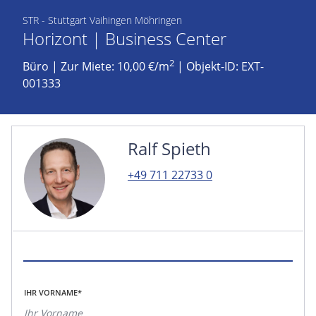
STR - Stuttgart Vaihingen Möhringen
Horizont | Business Center
2
Büro
|
Zur Miete: 10,00 €/m
| Objekt-ID: EXT-
001333
Ralf Spieth
+49 711 22733 0
IHR VORNAME*