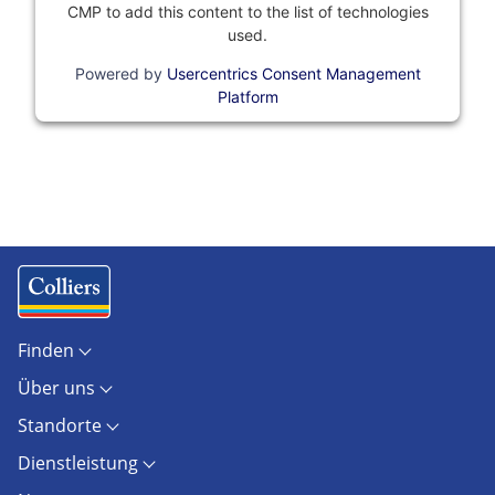
CMP to add this content to the list of technologies
used.
Powered by
Usercentrics Consent Management
Platform
Finden
Objekte
Über uns
Standorte
Kontakt
Marktberichte
Standorte
Unternehmen
Immobilienlexikon
Berlin
Karriere
AGB
Dienstleistung
Dresden
Presse
AGB Hamburg
Investment / Capital Markets
Düsseldorf
Newsroom