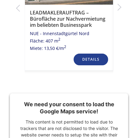
LEADMAKLERAUFTRAG –
LEADMA
as
Bürofläche zur Nachvermietung
Büroflä
im beliebten Businesspark
im beli
NUE - Innenstadtgürtel Nord
NUE - St
2
Fläche: 407 m
Fläche: 1
2
Miete: 13,50 €/m
Miete: 9,
TAILS
DETAILS
We need your consent to load the
Google Maps service!
This content is not permitted to load due to
trackers that are not disclosed to the visitor. The
website owner needs to setup the site with their