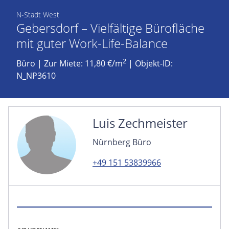
N-Stadt West
Gebersdorf – Vielfältige Bürofläche
mit guter Work-Life-Balance
2
Büro
|
Zur Miete: 11,80 €/m
| Objekt-ID:
N_NP3610
Luis Zechmeister
Nürnberg Büro
+49 151 53839966