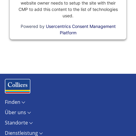
website owner needs to setup the site with their
CMP to add this content to the list of technologies
used.
Powered by
Usercentrics Consent Management
Platform
Finden
Objekte
Über uns
Standorte
Kontakt
Marktberichte
Standorte
Unternehmen
Immobilienlexikon
Berlin
Karriere
AGB
Dienstleistung
Dresden
Presse
AGB Hamburg