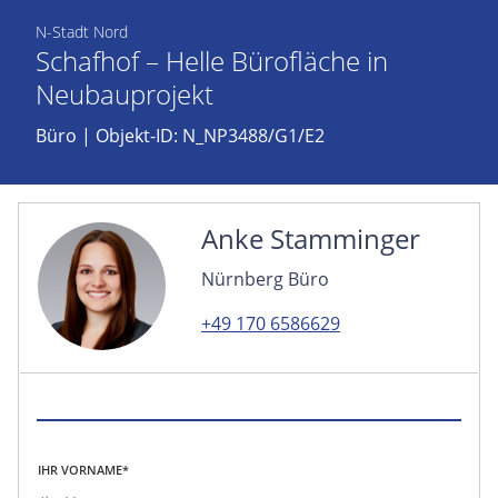
N-Stadt Nord
Schafhof – Helle Bürofläche in
Neubauprojekt
Büro
| Objekt-ID: N_NP3488/G1/E2
Anke Stamminger
Nürnberg Büro
+49 170 6586629
IHR VORNAME*