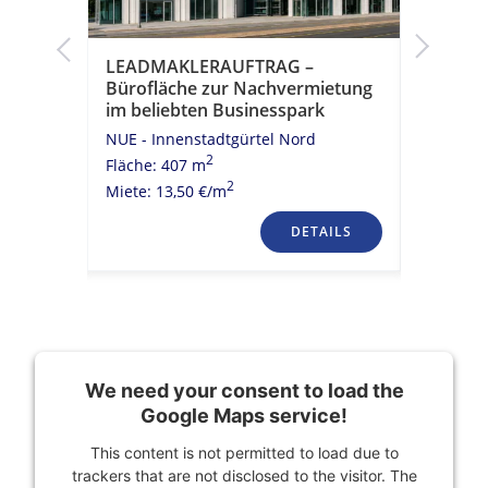
LEADMAKLERAUFTRAG –
LEADMA
as
Bürofläche zur Nachvermietung
Büroflä
im beliebten Businesspark
im beli
NUE - Innenstadtgürtel Nord
NUE - St
2
Fläche: 407 m
Fläche: 1
2
Miete: 13,50 €/m
Miete: 9,
TAILS
DETAILS
We need your consent to load the
Google Maps service!
This content is not permitted to load due to
trackers that are not disclosed to the visitor. The