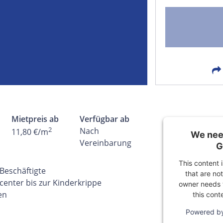
FACEBOOK
LIN
EMAIL
X
Mietpreis ab
Verfügbar ab
2
Nach
11,80 €/m
We need
Vereinbarung
G
This content 
Beschäftigte
that are not
center bis zur Kinderkrippe
owner needs t
en
this cont
Powered b