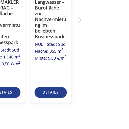
DMAKLER
Langwasser –
LEADMAKLER
RAG –
Bürofläche
AUFTRAG –
fläche
zur
Bürofläche
Nachvermietu
zur
vermietu
ng im
Nachvermietu
m
beliebten
ng im
bten
Businesspark
beliebten
nesspark
Businesspark
NUE - Stadt Süd
 Stadt Süd
NUE - Stadt Süd
2
Fläche: 355 m
2
2
e: 1.146 m
Fläche: 878 m
2
Miete: 9,50 €/m
2
2
: 9,50 €/m
Miete: 9,50 €/m
ETAILS
DETAILS
DETAILS