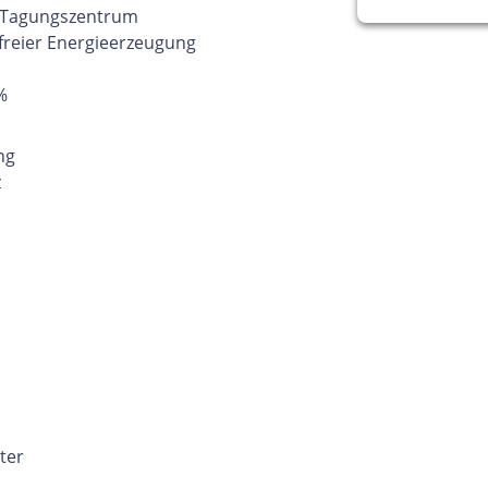
 Tagungszentrum
freier Energieerzeugung
%
ng
z
ter