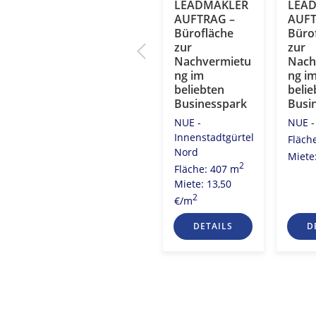
Langwasser –
LEADMAKLER
LEA
hen
Exzellente
AUFTRAG –
AUFT
Infrastruktur
Bürofläche
Büro
em
rund um das
zur
zur
zept
Objekt
Nachvermietu
Nach
ng im
ng i
t
NUE - Stadt Süd
beliebten
belie
2
Fläche: 400 m
Businesspark
Busi
2
1 m
Miete: 10,50
NUE -
NUE -
2
2
0 €/m
€/m
Innenstadtgürtel
Fläch
Nord
Miete
2
Fläche: 407 m
Miete: 13,50
2
€/m
S
DETAILS
DETAILS
D