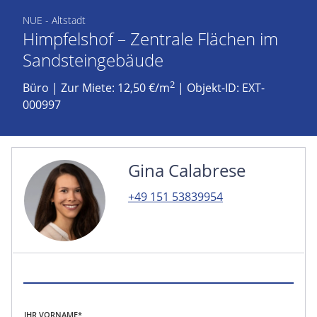
NUE - Altstadt
Himpfelshof – Zentrale Flächen im
Sandsteingebäude
2
Büro
|
Zur Miete: 12,50 €/m
| Objekt-ID: EXT-
000997
Gina Calabrese
+49 151 53839954
IHR VORNAME*