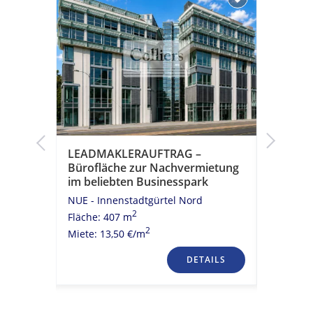
LEADMAKLERAUFTRAG –
LEADMA
as
Bürofläche zur Nachvermietung
Büroflä
im beliebten Businesspark
im beli
NUE - Innenstadtgürtel Nord
NUE - St
2
Fläche: 407 m
Fläche: 1
2
Miete: 13,50 €/m
Miete: 9,
TAILS
DETAILS