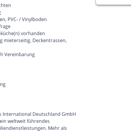
chten
g
n, PVC- / Vinylboden
frage
eküche(n) vorhanden
 mieterseitig, Deckentrassen,
h Vereinbarung
ung
ers International Deutschland GmbH
t ein weltweit führendes
iendienstleistungen. Mehr als