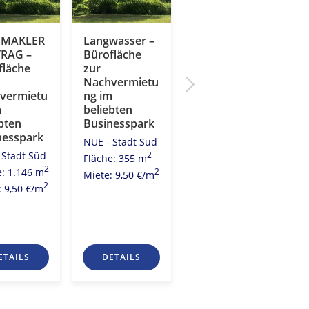
DMAKLER
Langwasser –
LEADMAKLER
RAG –
Bürofläche
AUFTRAG –
fläche
zur
Bürofläche
Nachvermietu
zur
vermietu
ng im
Nachvermietu
m
beliebten
ng im
bten
Businesspark
beliebten
nesspark
Businesspark
NUE - Stadt Süd
 Stadt Süd
NUE - Stadt Süd
2
Fläche: 355 m
2
2
e: 1.146 m
Fläche: 878 m
2
Miete: 9,50 €/m
2
2
: 9,50 €/m
Miete: 9,50 €/m
ETAILS
DETAILS
DETAILS