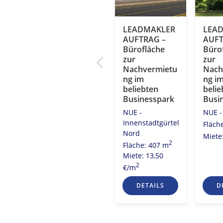
Langwasser –
LEADMAKLER
LEA
hen
Exzellente
AUFTRAG –
AUFT
Infrastruktur
Bürofläche
Büro
em
rund um das
zur
zur
zept
Objekt
Nachvermietu
Nach
ng im
ng i
t
NUE - Stadt Süd
beliebten
belie
2
Fläche: 400 m
Businesspark
Busi
2
1 m
Miete: 10,50
NUE -
NUE -
2
2
0 €/m
€/m
Innenstadtgürtel
Fläch
Nord
Miete
2
Fläche: 407 m
Miete: 13,50
2
€/m
S
DETAILS
DETAILS
D