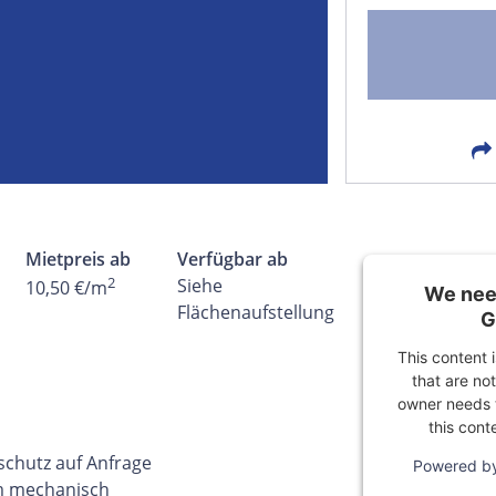
FACEBOOK
LIN
EMAIL
X
Mietpreis ab
Verfügbar ab
2
Siehe
10,50 €/m
We need
Flächenaufstellung
G
This content 
that are not
owner needs t
this cont
chutz auf Anfrage
Powered b
m mechanisch