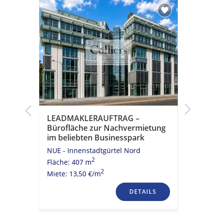
LEADMAKLERAUFTRAG –
LEADMA
as
Bürofläche zur Nachvermietung
Büroflä
im beliebten Businesspark
im beli
NUE - Innenstadtgürtel Nord
NUE - St
2
Fläche: 407 m
Fläche: 1
2
Miete: 13,50 €/m
Miete: 9,
TAILS
DETAILS