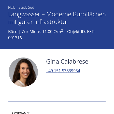
NUE - Stadt Süd
Langwasser – Moderne Büroflächen
mit guter Infrastruktur
2
Büro
|
Zur Miete: 11,00 €/m
| Objekt-ID: EXT-
001316
Gina Calabrese
+49 151 53839954
IHR VORNAME*