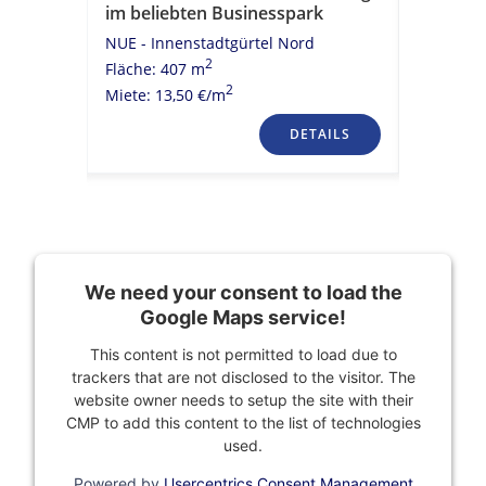
im beliebten Businesspark
im beli
NUE - Innenstadtgürtel Nord
NUE - St
2
Fläche: 407 m
Fläche: 1
2
Miete: 13,50 €/m
Miete: 9,
TAILS
DETAILS
We need your consent to load the
Google Maps service!
This content is not permitted to load due to
trackers that are not disclosed to the visitor. The
website owner needs to setup the site with their
CMP to add this content to the list of technologies
used.
Powered by
Usercentrics Consent Management