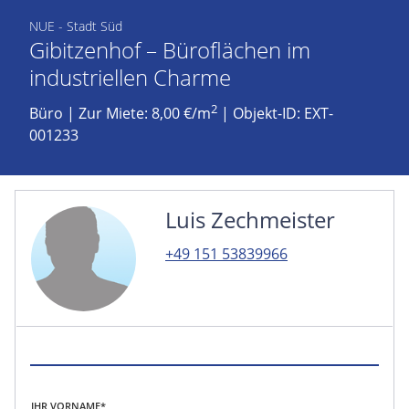
NUE - Stadt Süd
Gibitzenhof – Büroflächen im
industriellen Charme
2
Büro
|
Zur Miete: 8,00 €/m
| Objekt-ID: EXT-
001233
Luis Zechmeister
+49 151 53839966
IHR VORNAME*