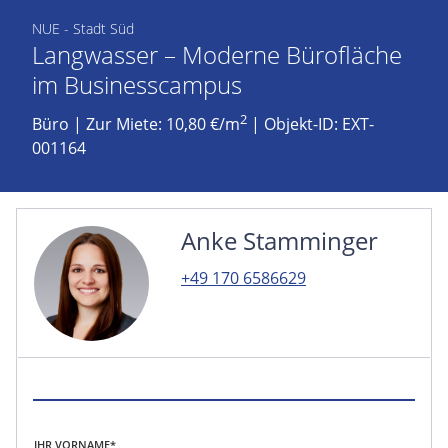
NUE - Stadt Süd
Langwasser – Moderne Bürofläche
im Businesscampus
2
Büro
|
Zur Miete: 10,80 €/m
| Objekt-ID: EXT-
001164
Anke Stamminger
+49 170 6586629
IHR VORNAME*