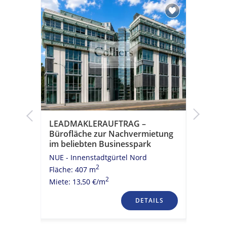
LEADMAKLERAUFTRAG –
LEADMA
as
Bürofläche zur Nachvermietung
Büroflä
im beliebten Businesspark
im beli
NUE - Innenstadtgürtel Nord
NUE - St
2
Fläche: 407 m
Fläche: 1
2
Miete: 13,50 €/m
Miete: 9,
TAILS
DETAILS