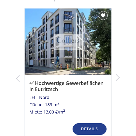
äche im
✅ Hochwertige Gewerbeflächen
✅ Attra
in Eutritzsch
Johanna
LEI - Nord
LEI - Ze
2
Fläche: 189 m
Fläche: 
2
Miete: 13,00 €/m
Miete: 16
TAILS
DETAILS