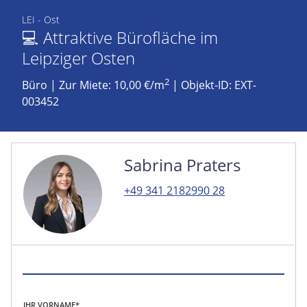
LEI - Ost
💻 Attraktive Bürofläche im
Leipziger Osten
2
Büro
|
Zur Miete: 10,00 €/m
| Objekt-ID: EXT-
003452
Sabrina Praters
+49 341 2182990 28
IHR VORNAME*