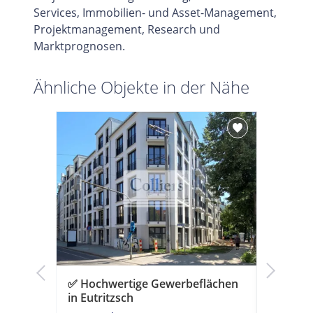
Services, Immobilien- und Asset-Management,
Projektmanagement, Research und
Marktprognosen.
Ähnliche Objekte in der Nähe
äche im
✅ Hochwertige Gewerbeflächen
✅ Attra
in Eutritzsch
Johanna