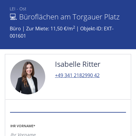
LEI - Ost
💻 Büroflächen am Torgauer Platz
2
Büro
|
Zur Miete: 11,50 €/m
| Objekt-ID: EXT-
001601
Isabelle Ritter
+49 341 2182990 42
IHR VORNAME*