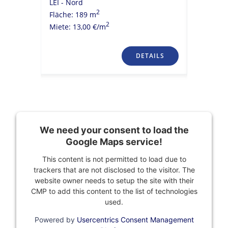
LEI - Nord
LEI - Ze
2
Fläche: 189 m
Fläche: 
2
Miete: 13,00 €/m
Miete: 16
TAILS
DETAILS
We need your consent to load the
Google Maps service!
This content is not permitted to load due to
trackers that are not disclosed to the visitor. The
website owner needs to setup the site with their
CMP to add this content to the list of technologies
used.
Powered by
Usercentrics Consent Management