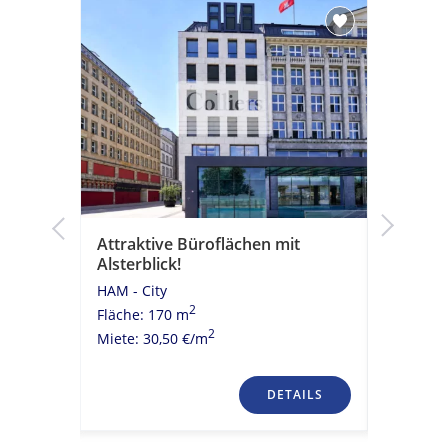
k!
Attraktive Büroflächen mit
Moderne
Alsterblick!
historis
HAM - City
HAM - Cit
2
Fläche: 170 m
Fläche: 
2
Miete: 30,50 €/m
Miete: 23
TAILS
DETAILS