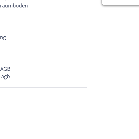
hlraumboden
ung
r AGB
-agb