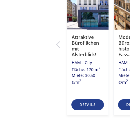
Kontorhaus
Attraktive
Mode
chen
mit Elphi-Blick!
Büroflächen
Büros
er
mit
histo
HAM - City
Alsterblick!
Fass
2
Fläche: 521 m
HAM - City
HAM -
Miete: 20,00
2
Fläche: 170 m
Fläch
2
€/m
2
7 m
Miete: 30,50
Miete
0
2
2
€/m
€/m
S
DETAILS
DETAILS
D