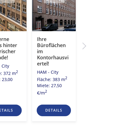
rne
Ihre
Wo die Alster
 hinter
Büroflächen
in die Elbe
rischer
im
mündet. Ihr
ade!
Kontorhausvi
neues Büro
ertel!
am
 City
Rödingsmarkt!
HAM - City
2
e: 372 m
HAM - City
2
Fläche: 383 m
: 23,00
2
Fläche: 179 m
Miete: 27,50
Miete: 28,00
2
€/m
2
€/m
ETAILS
DETAILS
DETAILS