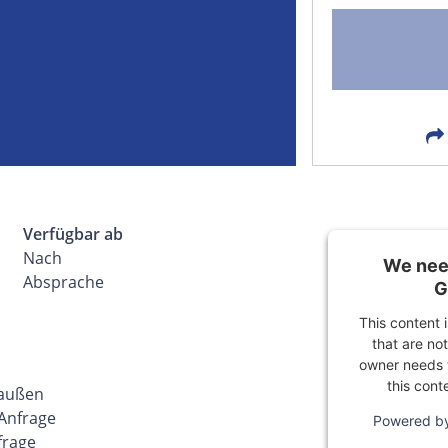
FACEBOOK
LIN
EMAIL
X
Verfügbar ab
Nach
We need
Absprache
G
This content 
that are not
owner needs t
this cont
 außen
 Anfrage
Powered b
frage