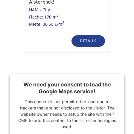
Alsterblick!
historis
HAM - City
HAM - Cit
2
Fläche: 170 m
Fläche: 
2
Miete: 30,50 €/m
Miete: 23
TAILS
DETAILS
We need your consent to load the
Google Maps service!
This content is not permitted to load due to
trackers that are not disclosed to the visitor. The
website owner needs to setup the site with their
CMP to add this content to the list of technologies
used.