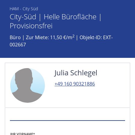
HAM - City Süd
City-Süd | Helle Bürofläche |
Provisionsfrei
2
Büro
|
Zur Miete: 11,50 €/m
| Objekt-ID: EXT-
002667
Julia Schlegel
+49 160 90321886
IHR VORNAME*