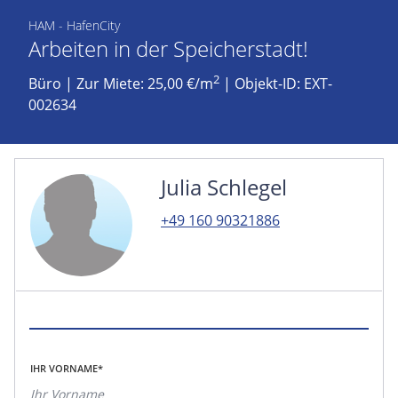
HAM - HafenCity
Arbeiten in der Speicherstadt!
2
Büro
|
Zur Miete: 25,00 €/m
| Objekt-ID: EXT-
002634
Julia Schlegel
+49 160 90321886
IHR VORNAME*