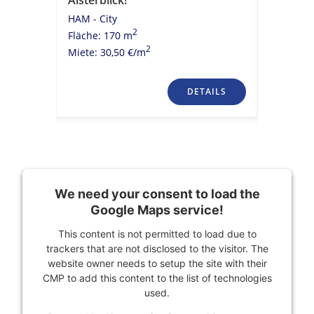
HAM - City
HAM - Cit
2
Fläche: 170 m
Fläche: 
2
Miete: 30,50 €/m
Miete: 23
TAILS
DETAILS
We need your consent to load the
Google Maps service!
This content is not permitted to load due to
trackers that are not disclosed to the visitor. The
website owner needs to setup the site with their
CMP to add this content to the list of technologies
used.