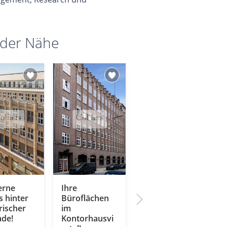
 der Nähe
rne
Ihre
Wo die Alster
 hinter
Büroflächen
in die Elbe
rischer
im
mündet. Ihr
ade!
Kontorhausvi
neues Büro