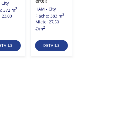
ertel!
am
 City
Rödingsmarkt!
HAM - City
2
e: 372 m
HAM - City
2
Fläche: 383 m
: 23,00
2
Fläche: 179 m
Miete: 27,50
Miete: 28,00
2
€/m
2
€/m
ETAILS
DETAILS
DETAILS