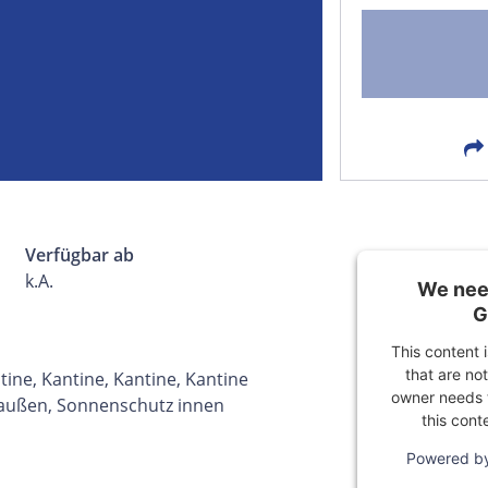
FACEBOOK
LIN
EMAIL
X
Verfügbar ab
k.A.
We need
G
This content 
that are not
ine, Kantine, Kantine, Kantine
owner needs t
außen, Sonnenschutz innen
this cont
Powered b