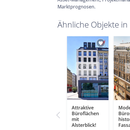
Marktprognosen.
Ähnliche Objekte in
Kontorhaus
Attraktive
Mode
chen
mit Elphi-Blick!
Büroflächen
Büros
er
mit
histo
HAM - City
Alsterblick!
Fass
2
Fläche: 521 m