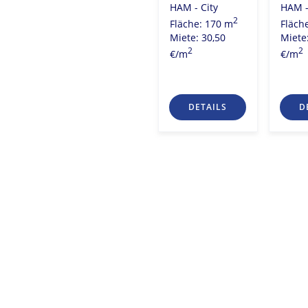
HAM - City
HAM -
Miete: 20,00
2
Fläche: 170 m
Fläch
2
€/m
2
7 m
Miete: 30,50
Miete
0
2
2
€/m
€/m
S
DETAILS
DETAILS
D