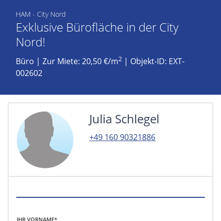
HAM - City Nord
Exklusive Bürofläche in der City
Nord!
2
Büro
|
Zur Miete: 20,50 €/m
| Objekt-ID: EXT-
002602
Julia Schlegel
+49 160 90321886
IHR VORNAME*