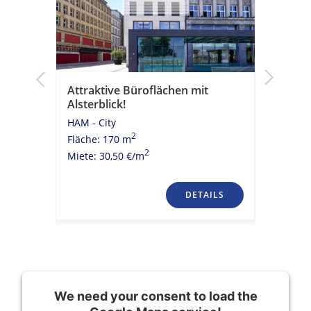
k!
Attraktive Büroflächen mit
Moderne
Alsterblick!
historis
HAM - City
HAM - Cit
2
Fläche: 170 m
Fläche: 
2
Miete: 30,50 €/m
Miete: 23
TAILS
DETAILS
We need your consent to load the