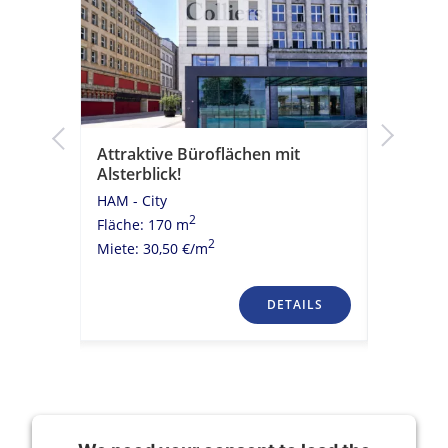
k!
Attraktive Büroflächen mit
Moderne
Alsterblick!
historis
HAM - City
HAM - Cit
2
Fläche: 170 m
Fläche: 
2
Miete: 30,50 €/m
Miete: 23
TAILS
DETAILS