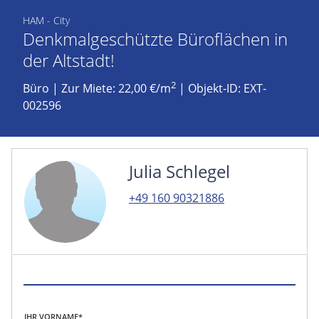
HAM - City
Denkmalgeschützte Büroflächen in
der Altstadt!
2
Büro
|
Zur Miete: 22,00 €/m
| Objekt-ID: EXT-
002596
Julia Schlegel
+49 160 90321886
IHR VORNAME*