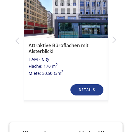
k!
Attraktive Büroflächen mit
Moderne
Alsterblick!
historis
HAM - City
HAM - Cit
2
Fläche: 170 m
Fläche: 
2
Miete: 30,50 €/m
Miete: 23
TAILS
DETAILS