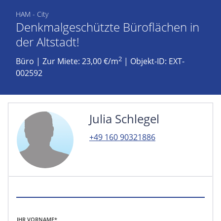
HAM - City
Denkmalgeschützte Büroflächen in
der Altstadt!
2
Büro
|
Zur Miete: 23,00 €/m
| Objekt-ID: EXT-
002592
Julia Schlegel
+49 160 90321886
IHR VORNAME*