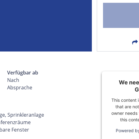
FACEBOOK
LIN
EMAIL
X
Verfügbar ab
Nach
We need
Absprache
G
This content 
that are not
owner needs t
e, Sprinkleranlage
this cont
onferenzräume
bare Fenster
Powered b