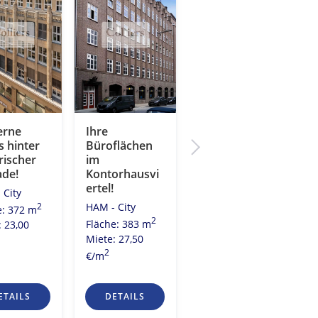
rne
Ihre
Wo die Alster
 hinter
Büroflächen
in die Elbe
rischer
im
mündet. Ihr
ade!
Kontorhausvi
neues Büro
ertel!
am
 City
Rödingsmarkt!
HAM - City
2
e: 372 m
HAM - City
2
Fläche: 383 m
: 23,00
2
Fläche: 179 m
Miete: 27,50
Miete: 28,00
2
€/m
2
€/m
ETAILS
DETAILS
DETAILS