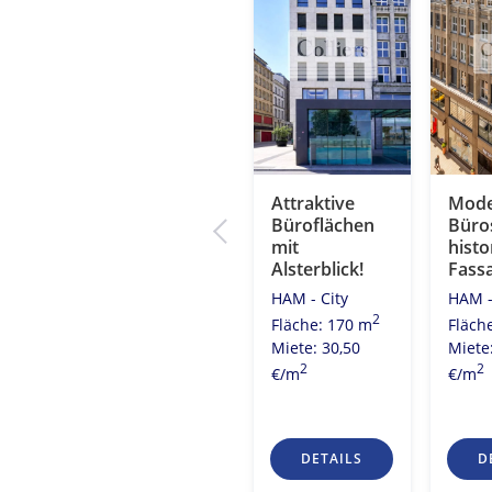
Kontorhaus
Attraktive
Mode
chen
mit Elphi-Blick!
Büroflächen
Büros
er
mit
histo
HAM - City
Alsterblick!
Fass
2
Fläche: 521 m
HAM - City
HAM -
Miete: 20,00
2
Fläche: 170 m
Fläch
2
€/m
2
7 m
Miete: 30,50
Miete
0
2
2
€/m
€/m
S
DETAILS
DETAILS
D