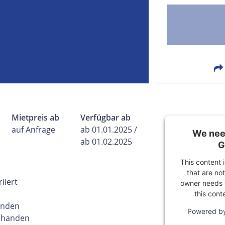
FACEBOOK
LIN
EMAIL
X
Mietpreis ab
Verfügbar ab
auf Anfrage
ab 01.01.2025 /
We need
ab 01.02.2025
G
This content 
that are not
iiert
owner needs t
this cont
handen
Powered b
orhanden