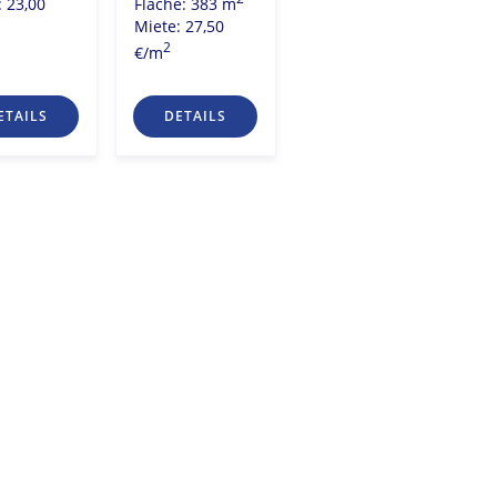
Fläche: 383 m
: 23,00
2
Fläche: 179 m
Miete: 27,50
Miete: 28,00
2
€/m
2
€/m
ETAILS
DETAILS
DETAILS