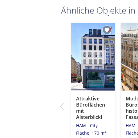
Ähnliche Objekte in
Kontorhaus
Attraktive
Mode
chen
mit Elphi-Blick!
Büroflächen
Büros
er
mit
histo
HAM - City
Alsterblick!
Fass
2
Fläche: 521 m
HAM - City
HAM -
Miete: 20,00
2
Fläche: 170 m
Fläch
2
€/m
2