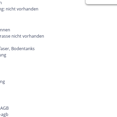
n
ng: nicht vorhanden
innen
errasse nicht vorhanden
faser, Bodentanks
rung
ung
r AGB
-agb