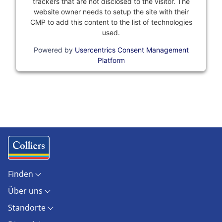
trackers that are not disclosed to the visitor. The
website owner needs to setup the site with their
CMP to add this content to the list of technologies
used.
Powered by
Usercentrics Consent Management
Platform
Finden
Objekte
Über uns
Standorte
Kontakt
Marktberichte
Standorte
Unternehmen
Immobilienlexikon
Berlin
Karriere
AGB