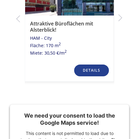
k!
Attraktive Büroflächen mit
Moderne
Alsterblick!
historis
HAM - City
HAM - Cit
2
Fläche: 170 m
Fläche: 
2
Miete: 30,50 €/m
Miete: 23
TAILS
DETAILS
We need your consent to load the
Google Maps service!
This content is not permitted to load due to