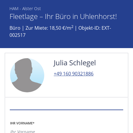
HAM - Alster Ost
Fleetlage – Ihr Büro in Uhlenhorst!
2
Büro
|
Zur Miete: 18,50 €/m
| Objekt-ID: EXT-
002517
Julia Schlegel
+49 160 90321886
IHR VORNAME*