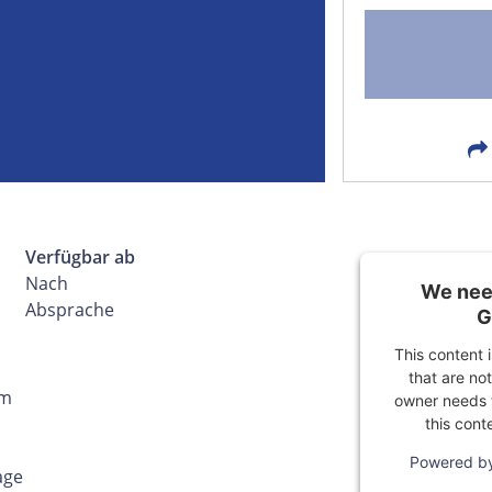
FACEBOOK
LIN
EMAIL
X
Verfügbar ab
Nach
We need
Absprache
G
This content 
that are not
 m
owner needs t
this cont
Powered b
age