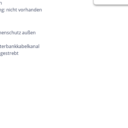
n
ng: nicht vorhanden
nnenschutz außen
sterbankkabelkanal
angestrebt