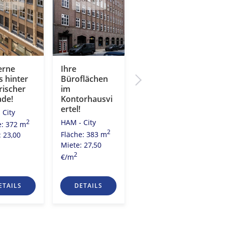
rne
Ihre
Wo die Alster
 hinter
Büroflächen
in die Elbe
rischer
im
mündet. Ihr
ade!
Kontorhausvi
neues Büro
ertel!
am
 City
Rödingsmarkt!
HAM - City
2
e: 372 m
HAM - City
2
Fläche: 383 m
: 23,00
2
Fläche: 179 m
Miete: 27,50
Miete: 28,00
2
€/m
2
€/m
ETAILS
DETAILS
DETAILS