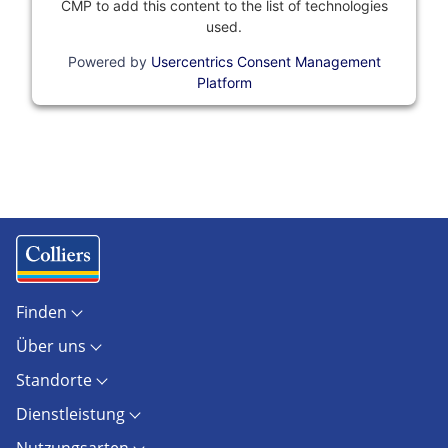
CMP to add this content to the list of technologies
used.
Powered by
Usercentrics Consent Management
Platform
Finden
Objekte
Über uns
Standorte
Kontakt
Marktberichte
Standorte
Unternehmen
Immobilienlexikon
Berlin
Karriere
AGB
Dienstleistung
Dresden
Presse
AGB Hamburg
Investment / Capital Markets
Düsseldorf
Newsroom
Nutzungsarten