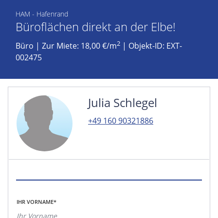
HAM - Hafenrand
Büroflächen direkt an der Elbe!
2
Büro
|
Zur Miete: 18,00 €/m
| Objekt-ID: EXT-
002475
Julia Schlegel
+49 160 90321886
IHR VORNAME*