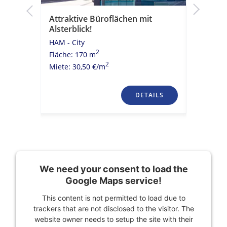
k!
Attraktive Büroflächen mit
Moderne
Alsterblick!
historis
HAM - City
HAM - Cit
2
Fläche: 170 m
Fläche: 
2
Miete: 30,50 €/m
Miete: 23
TAILS
DETAILS
We need your consent to load the
Google Maps service!
This content is not permitted to load due to
trackers that are not disclosed to the visitor. The
website owner needs to setup the site with their