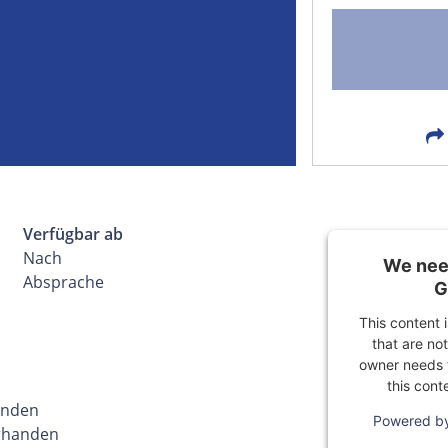
FACEBOOK
LIN
EMAIL
X
Verfügbar ab
Nach
We need
Absprache
G
This content 
that are not
owner needs t
this cont
handen
Powered b
orhanden