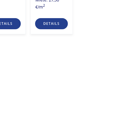
Miete: 28,00
2
€/m
2
€/m
ETAILS
DETAILS
DETAILS