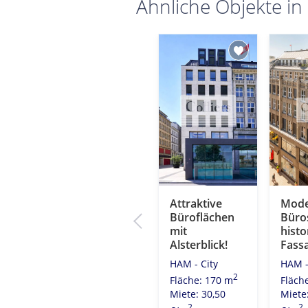
Ähnliche Objekte in
Kontorhaus
Attraktive
Mode
chen
mit Elphi-Blick!
Büroflächen
Büros
er
mit
histo
HAM - City
Alsterblick!
Fass
2
Fläche: 521 m
HAM - City
HAM -
Miete: 20,00
2
Fläche: 170 m
Fläch
2
€/m
2
7 m
Miete: 30,50
Miete
0
2
2