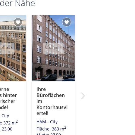
 der Nähe
rne
Ihre
Wo die Alster
 hinter
Büroflächen
in die Elbe
rischer
im
mündet. Ihr
ade!
Kontorhausvi
neues Büro
ertel!
am
 City
Rödingsmarkt!
HAM - City
2
e: 372 m
HAM - City
2
Fläche: 383 m
: 23,00
2
Fläche: 179 m
Miete: 27,50