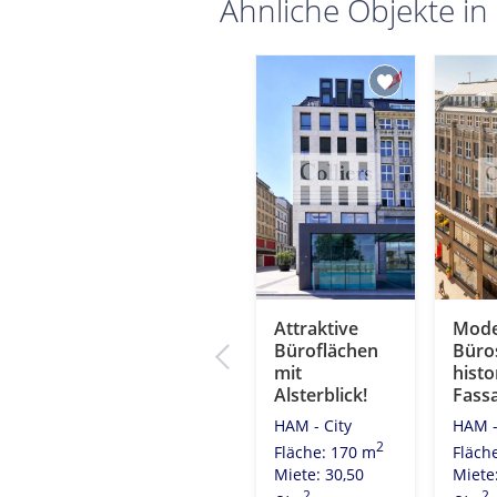
Ähnliche Objekte in
Kontorhaus
Attraktive
Mode
chen
mit Elphi-Blick!
Büroflächen
Büros
er
mit
histo
HAM - City
Alsterblick!
Fass
2
Fläche: 521 m
HAM - City
HAM -
Miete: 20,00
2
Fläche: 170 m
Fläch
2
€/m
2
7 m
Miete: 30,50
Miete
0
2
2