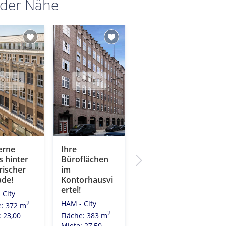
 der Nähe
rne
Ihre
Wo die Alster
 hinter
Büroflächen
in die Elbe
rischer
im
mündet. Ihr
ade!
Kontorhausvi
neues Büro
ertel!
am
 City
Rödingsmarkt!
HAM - City
2
e: 372 m
HAM - City
2
Fläche: 383 m
: 23,00
2
Fläche: 179 m
Miete: 27,50