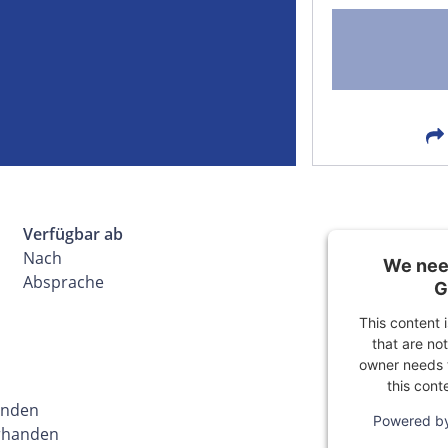
FACEBOOK
LIN
EMAIL
X
Verfügbar ab
Nach
We need
Absprache
G
This content 
that are not
owner needs t
this cont
handen
Powered b
orhanden