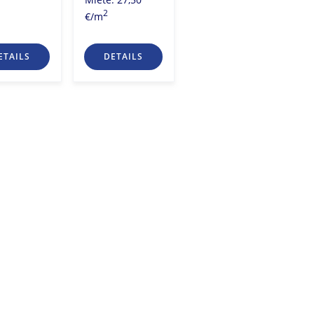
Miete: 28,00
2
€/m
2
€/m
ETAILS
DETAILS
DETAILS