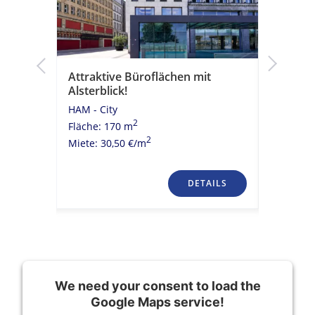
k!
Attraktive Büroflächen mit
Moderne
Alsterblick!
historis
HAM - City
HAM - Cit
2
Fläche: 170 m
Fläche: 
2
Miete: 30,50 €/m
Miete: 23
TAILS
DETAILS
We need your consent to load the
Google Maps service!