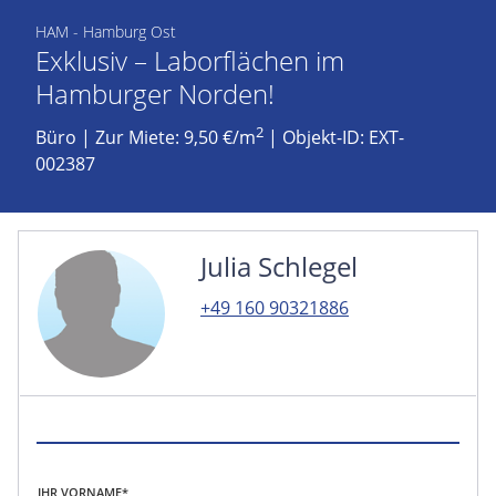
HAM - Hamburg Ost
Exklusiv – Laborflächen im
Hamburger Norden!
2
Büro
|
Zur Miete: 9,50 €/m
| Objekt-ID: EXT-
002387
Julia Schlegel
+49 160 90321886
IHR VORNAME*